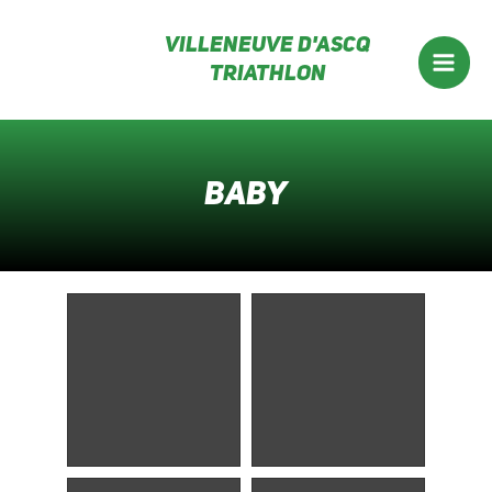
Aller
Villeneuve d'ascq
au
Triathlon
contenu
Mai
Men
baby