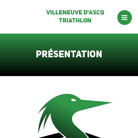
Aller
Villeneuve d'ascq
au
Triathlon
contenu
Mai
Men
Présentation