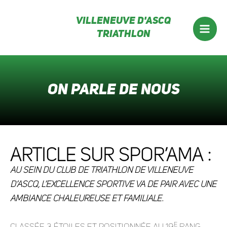
Aller
Villeneuve d'ascq
au
Triathlon
contenu
Mai
Men
On parle de nous
Article sur Spor’ama :
Au sein du Club de Triathlon de Villeneuve
d’Ascq, l’excellence sportive va de pair avec une
ambiance chaleureuse et familiale.
e