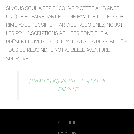
Si vous souhaitez découvrir cette ambiance
unique et faire partie d’une famille où le sport
rime avec plaisir et partage, rejoignez-nous !
Les pré-inscriptions adultes sont dès à
présent ouvertes, offrant ainsi la possibilité à
tous de rejoindre notre belle aventure
sportive.
[Triathlon] VA Tri – Esprit de
famille
Accueil