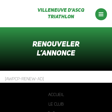
Aller
Villeneuve d'ascq
au
Triathlon
contenu
Mai
Men
Renouveler
l’annonce
[AWPCP-RENEW-AD]
Accueil
Le club